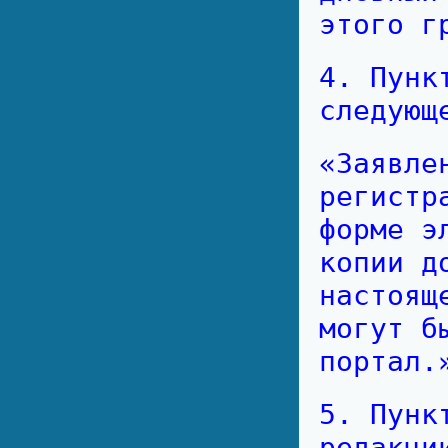
этого г
4. Пунк
следующ
«Заявле
регистр
форме э
копии д
настоящ
могут б
портал.
5. Пунк
редакци