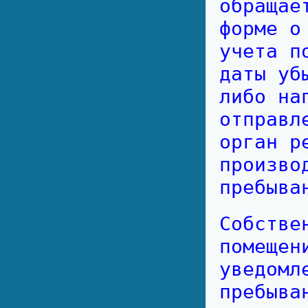
обращае
форме о
учета п
даты уб
либо на
отправл
орган р
произво
пребыва
Собстве
помещен
уведомл
пребыва