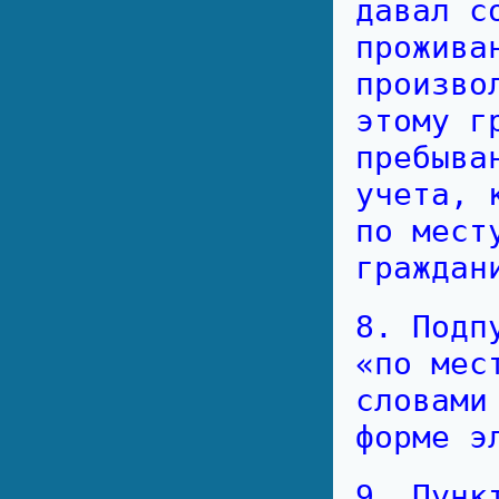
давал с
прожива
произво
этому г
пребыва
учета, 
по мест
граждан
8. Подп
«по мес
словами
форме э
9. Пунк