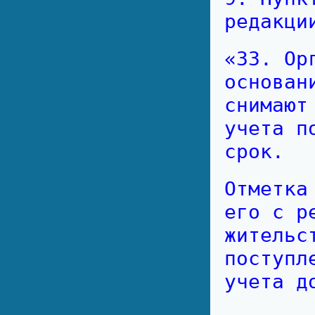
редакци
«33. Ор
основан
снимают
учета п
срок.
Отметка
его с р
жительс
поступл
учета д