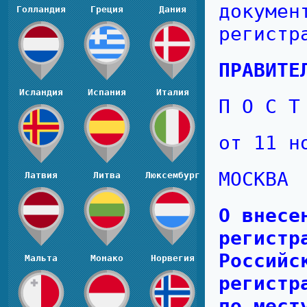
докуме
Голландия
Греция
Дания
регистр
ПРАВИТЕ
Исландия
Испания
Италия
П О С Т
от 11 н
МОСКВА
Латвия
Литва
Люксембург
О внесе
регистр
Российс
Мальта
Монако
Норвегия
регистр
по мест