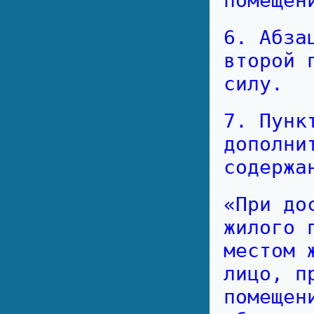
помещен
6. Абза
второй 
силу.
7. Пунк
дополни
содержа
«При до
жилого 
местом 
лицо, п
помещен