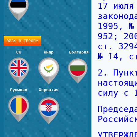
17 июля
законод
1995, №
952; 20
ВИЗЫ В ЕВРОПУ
ст. 329
UK
Кипр
Болгария
№ 14, с
2. Пунк
настоящ
Румыния
Хорватия
силу с 
Председ
Российс
УТВЕРЖ