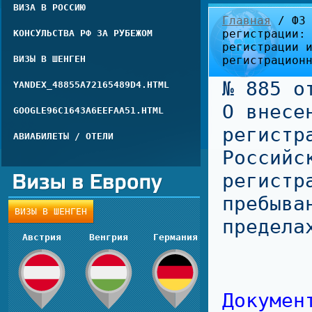
ВИЗА В РОССИЮ
Главная
/ ФЗ 
регистрации:
КОНСУЛЬСТВА РФ ЗА РУБЕЖОМ
регистрации 
ВИЗЫ В ШЕНГЕН
регистрацион
№ 885 о
YANDEX_48855A72165489D4.HTML
О внесе
GOOGLE96C1643A6EEFAA51.HTML
регистр
АВИАБИЛЕТЫ / ОТЕЛИ
Российс
регистр
пребыва
ВИЗЫ В ШЕНГЕН
предела
Австрия
Венгрия
Германия
Докуме