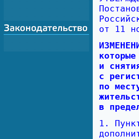
Постано
Российс
от 11 н
ИЗМЕНЕ
которые
и сняти
с регис
по мест
житель
в преде
1. Пунк
дополни