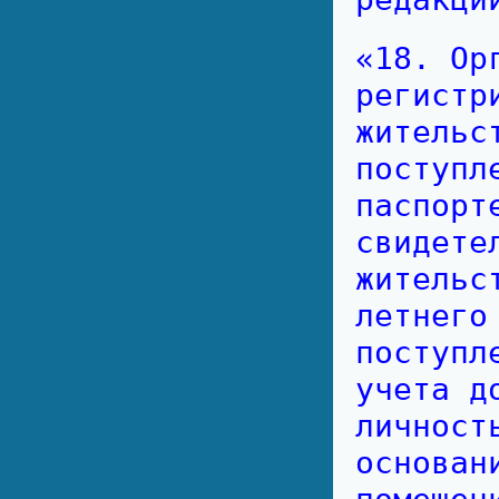
«18. Ор
регистр
жительс
поступл
паспорт
свидете
жительс
летнего
поступл
учета д
личност
основан