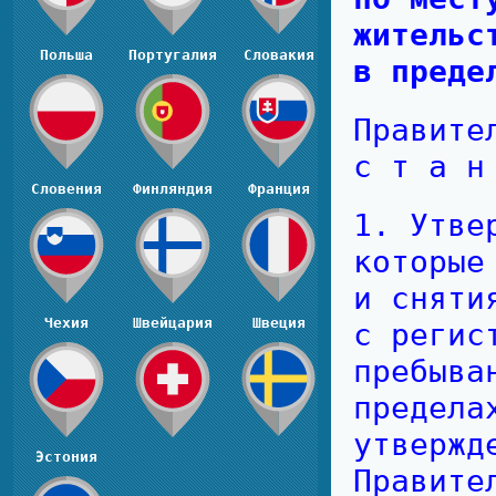
житель
Польша
Португалия
Словакия
в преде
Правите
с т а н
Словения
Финляндия
Франция
1. Утве
которые
и сняти
Чехия
Швейцария
Швеция
с регис
пребыва
предела
утвержд
Эстония
Правите