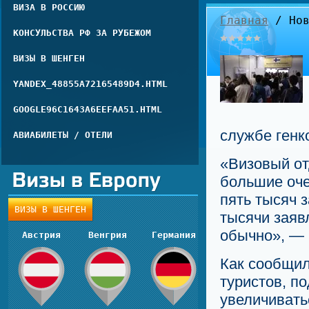
ВИЗА В РОССИЮ
Главная
/ Нов
КОНСУЛЬСТВА РФ ЗА РУБЕЖОМ
ВИЗЫ В ШЕНГЕН
YANDEX_48855A72165489D4.HTML
GOOGLE96C1643A6EEFAA51.HTML
службе генк
АВИАБИЛЕТЫ / ОТЕЛИ
«Визовый от
большие оче
пять тысяч 
ВИЗЫ В ШЕНГЕН
тысячи заяв
обычно», — 
Австрия
Венгрия
Германия
Как сообщил
туристов, п
увеличивать