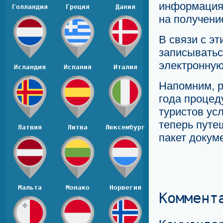
информация 
Голландия
Греция
Дания
на получени
В связи с э
записыватьс
электронную
Исландия
Испания
Италия
Напомним, ра
года процед
туристов ус
теперь путе
Латвия
Литва
Люксембург
пакет докум
Мальта
Монако
Норвегия
Коммент