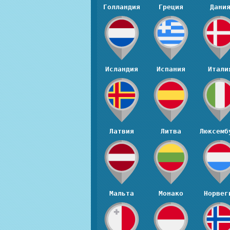
Голландия
Греция
Дани
Исландия
Испания
Итали
Латвия
Литва
Люксемб
Мальта
Монако
Норвег