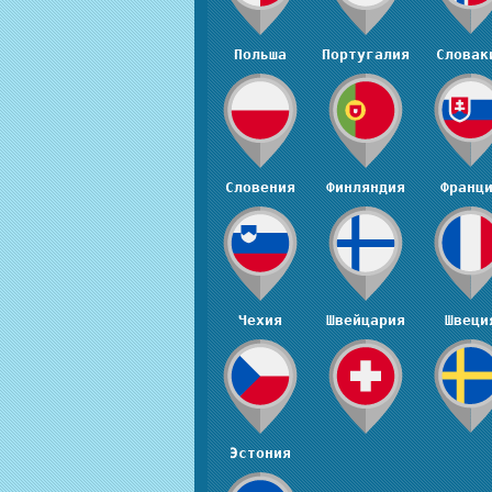
Польша
Португалия
Словак
Словения
Финляндия
Франц
Чехия
Швейцария
Швеци
Эстония