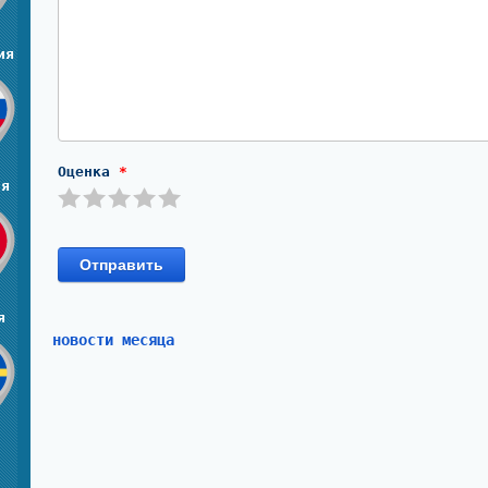
ия
Оценка
*
ия
Отправить
я
новости месяца