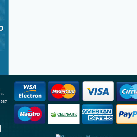
о
ия,
3087