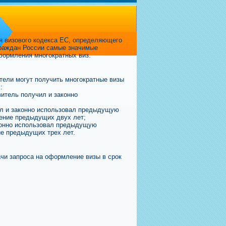
ия визового кодекса ЕС, определяющего
граждан России самые значимые
формления многократных виз.
тели могут получить многократные визы
:
витель получил и законно
ил и законно использовал предыдущую
чение предыдущих двух лет;
аконно использовал предыдущую
ие предыдущих трех лет.
и запроса на оформление визы в срок