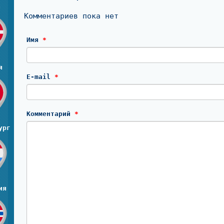
я
Комментариев пока нет
Имя
*
я
E-mail
*
Комментарий
*
ург
ия