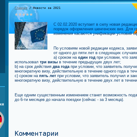
Главная
/ Новости за 2021
C 02.02.2020 вступает в силу новая редакц
порядок оформления шенгенских виз. Для 
изменения касаются унификации условий о
По условиям новой редакции кодекса, заяви
от одного до пяти лет в следующих случаях
а) сроком на
один год
при условии, что зая
использовал
три визы
в течение предыдущих двух лет;
b) на срок действия
два года
при условии, что заявитель получ
многократную визу, действительную в течение одного года в те
с) сроком на
пять лет
при условии, что заявитель получил и з
многократную визу, действительную в течение двух лет в течен
Еще одним существенным изменением станет возможность подач
до 6-ти месяцев до начала поездки (сейчас - за 3 месяца).
ия
Комментарии