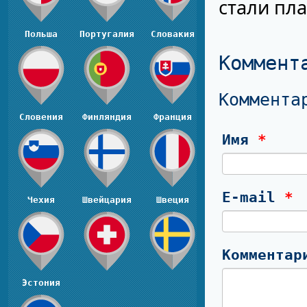
стали пл
Польша
Португалия
Словакия
Коммент
Коммента
Словения
Финляндия
Франция
Имя
*
E-mail
*
Чехия
Швейцария
Швеция
Коммента
Эстония