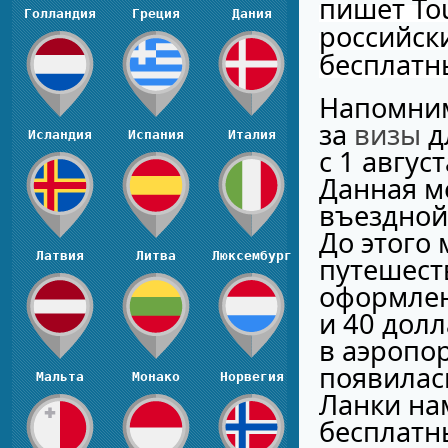
пишет Tou
Голландия
Греция
Дания
российск
бесплат
Напомним
за
визы
д
Исландия
Испания
Италия
с 1 авгус
Данная м
въездно
До этого
Латвия
Литва
Люксембург
путешест
оформлен
и 40 долл
в аэропор
появилас
Мальта
Монако
Норвегия
Ланки на
бесплат