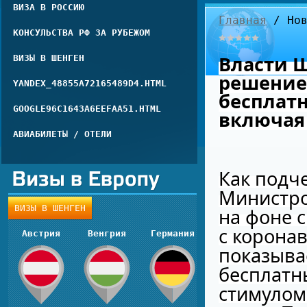
ВИЗА В РОССИЮ
Главная
/ Нов
КОНСУЛЬСТВА РФ ЗА РУБЕЖОМ
Власти 
ВИЗЫ В ШЕНГЕН
решение
YANDEX_48855A72165489D4.HTML
бесплат
GOOGLE96C1643A6EEFAA51.HTML
включа
АВИАБИЛЕТЫ / ОТЕЛИ
Как подч
Министро
ВИЗЫ В ШЕНГЕН
на фоне 
с корона
Австрия
Венгрия
Германия
показыва
бесплат
стимулом